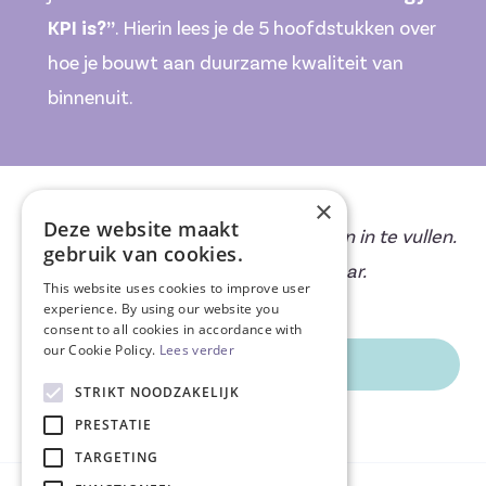
KPI is?”
. Hierin lees je de 5 hoofdstukken over
hoe je bouwt aan duurzame kwaliteit van
binnenuit.
×
Deze website maakt
Klik op de knop hieronder om de scan in te vullen.
gebruik van cookies.
De uitslag is direct zichtbaar.
This website uses cookies to improve user
experience. By using our website you
consent to all cookies in accordance with
our Cookie Policy.
Lees verder
Start scan
STRIKT NOODZAKELIJK
PRESTATIE
TARGETING