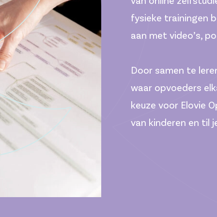
van online zelfstud
fysieke trainingen 
aan met video’s, po
Door samen te lere
waar opvoeders elk
keuze voor Elovie O
van kinderen en til 