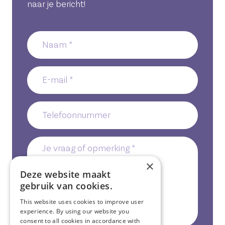
naar je bericht!
Naam
E-
mail
*
Telefoonnummer
*
Je
vraag
×
of
Deze website maakt
gebruik van cookies.
opmerking
*
This website uses cookies to improve user
experience. By using our website you
consent to all cookies in accordance with